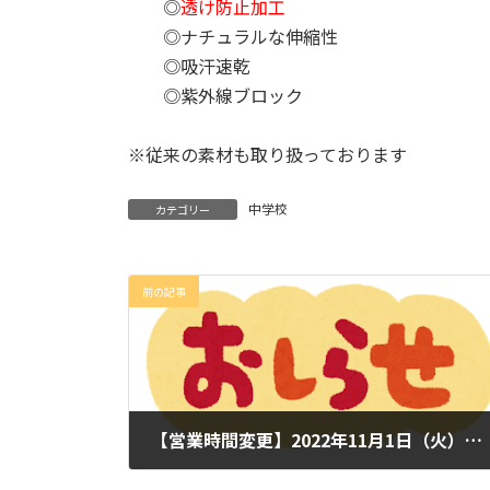
◎
透け防止加工
◎ナチュラルな伸縮性
◎吸汗速乾
◎紫外線ブロック
※従来の素材も取り扱っております
中学校
カテゴリー
前の記事
【営業時間変更】2022年11月1日（火）より19時閉店となります。
2022年9月7日