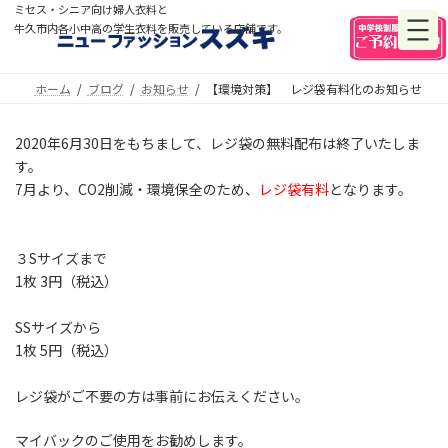
コ
ナ
ミセス・シニア向け婦人衣料と
ン
ビ
牛久市内各小中高の学生衣料を販売している店舗です。
テ
ゲ
ン
ー
ツ
シ
ホーム
ブログ
お知らせ
【環境対策】 レジ袋有料化のお知らせ
へ
ョ
ス
ン
2020年6月30日をもちまして、レジ袋の無料配布は終了いたしま
キ
に
す。
ッ
移
プ
動
7月より、CO2削減・環境保全のため、
レジ袋有料
となります。
３Sサイズまで
1枚 3円（税込）
SSサイズから
1枚 5円（税込）
レジ袋がご不要の方は事前にお伝えください。
マイバックのご使用をお勧めします。