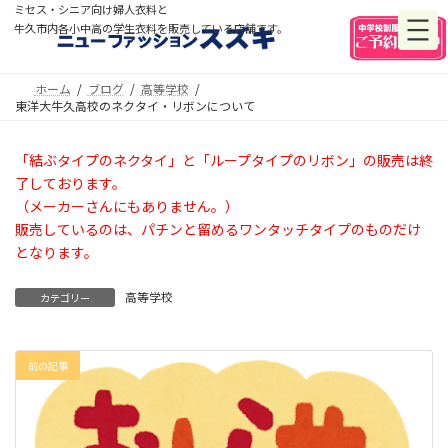
コ
ナ
ミセス・シニア向け婦人衣料と
ン
ビ
牛久市内各小中高の学生衣料を販売している店舗です。
テ
ゲ
ン
ー
ツ
シ
ホーム
ブログ
高等学校
東洋大牛久高校のネクタイ・リボンについて
へ
ョ
ス
ン
キ
に
「結ぶタイプのネクタイ」と「ループタイプのリボン」の販売は終
ッ
移
了しております。
プ
動
（メーカーさんにもありません。）
販売しているのは、パチンと留めるワンタッチタイプのものだけ
となります。
高等学校
カテゴリー
前の記事